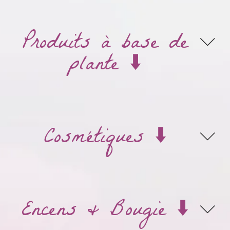
Produits à base de
plante ⬇️
Cosmétiques ⬇️
Encens & Bougie ⬇️