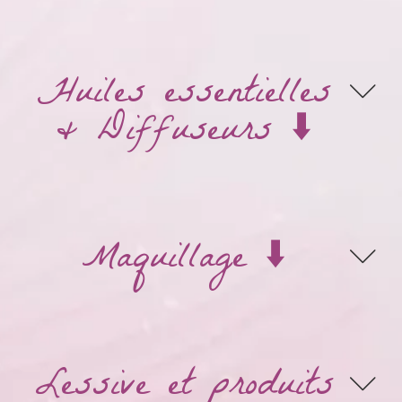
Huiles essentielles
& Diffuseurs ⬇️
Maquillage ⬇️
Lessive et produits