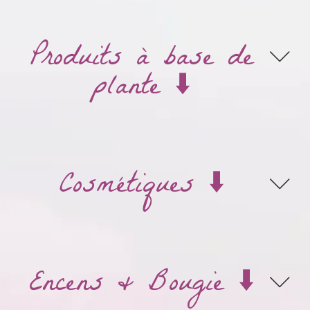
Produits à base de
plante ⬇️
Cosmétiques ⬇️
Encens & Bougie ⬇️