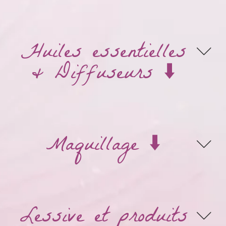
Huiles essentielles
& Diffuseurs ⬇️
Maquillage ⬇️
Lessive et produits