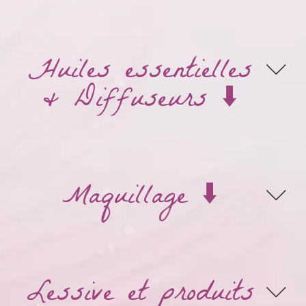
Huiles essentielles
& Diffuseurs ⬇️
Maquillage ⬇️
Lessive et produits