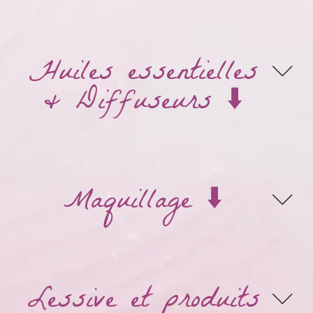
Huiles essentielles
& Diffuseurs ⬇️
Maquillage ⬇️
Lessive et produits