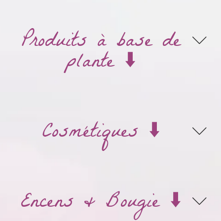
Produits à base de
plante ⬇️
Cosmétiques ⬇️
Encens & Bougie ⬇️