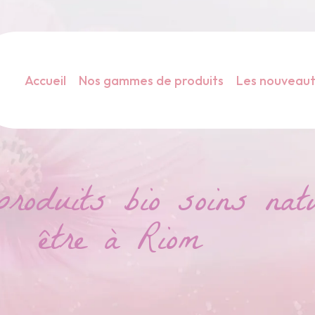
Accueil
Nos gammes de produits
Les nouveau
duits bio soins natu
être à Riom