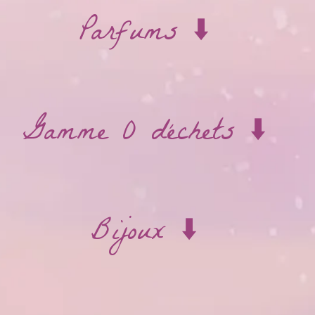
Parfums ⬇️
Gamme 0 déchets ⬇️
Bijoux ⬇️