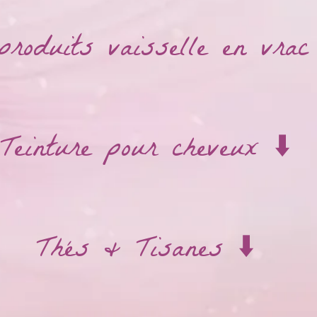
produits vaisselle en vrac 
Teinture pour cheveux ⬇️
Thés & Tisanes ⬇️