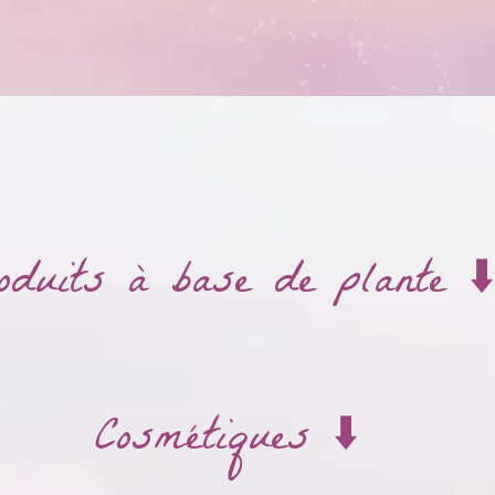
oduits à base de plante ⬇️
Cosmétiques ⬇️