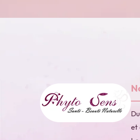
N
Du
et