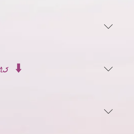
rs ⬇️