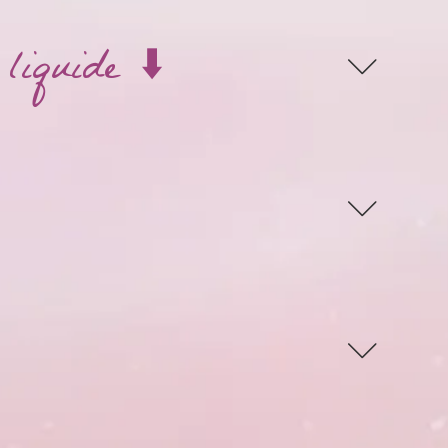
liquide ⬇️