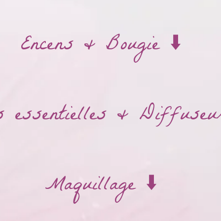
Encens & Bougie ⬇️
 essentielles & Diffuseu
Maquillage ⬇️