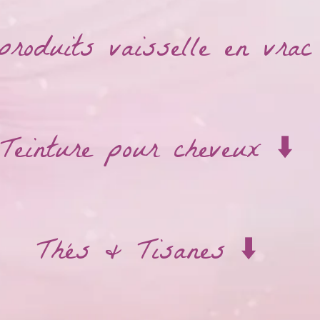
produits vaisselle en vrac 
Teinture pour cheveux ⬇️
Thés & Tisanes ⬇️