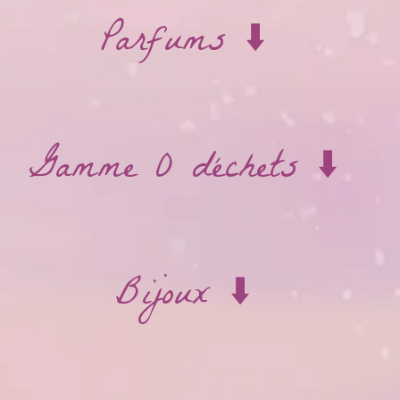
Parfums ⬇️
Gamme 0 déchets ⬇️
Bijoux ⬇️