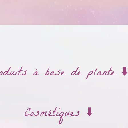
oduits à base de plante ⬇️
Cosmétiques ⬇️