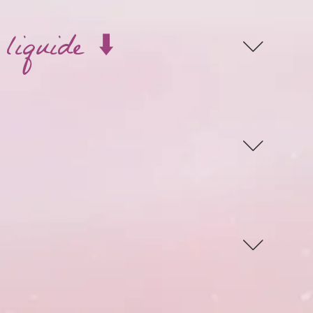
liquide ⬇️