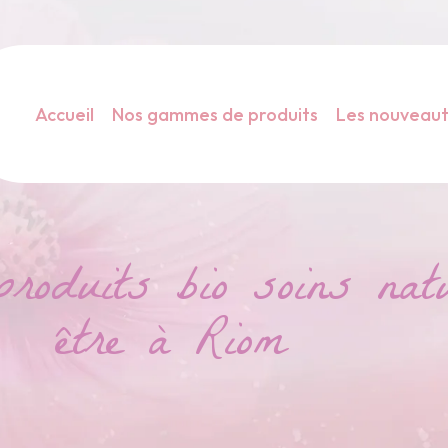
Accueil
Nos gammes de produits
Les nouveau
duits bio soins natu
être à Riom