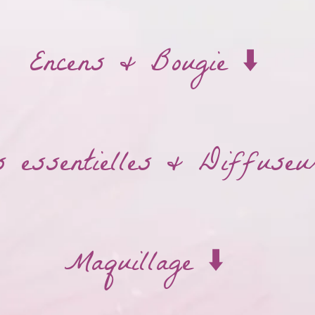
Encens & Bougie ⬇️
 essentielles & Diffuseu
Maquillage ⬇️