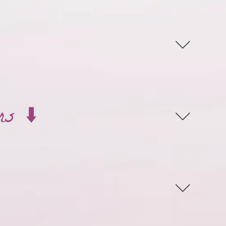
rs ⬇️