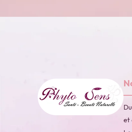
N
Du
et