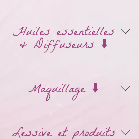
Huiles essentielles
& Diffuseurs ⬇️
Maquillage ⬇️
Lessive et produits