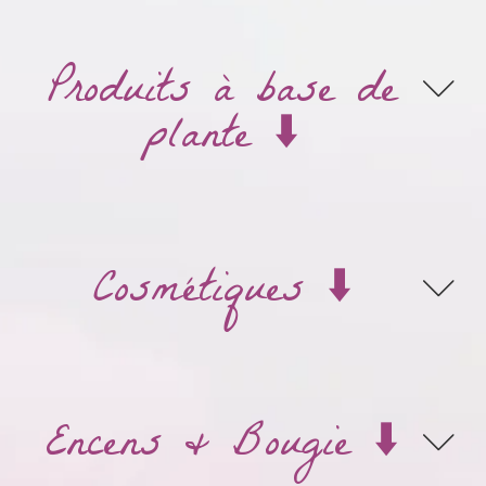
Produits à base de
plante ⬇️
Cosmétiques ⬇️
Encens & Bougie ⬇️