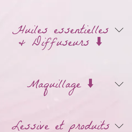
Huiles essentielles
& Diffuseurs ⬇️
Maquillage ⬇️
Lessive et produits