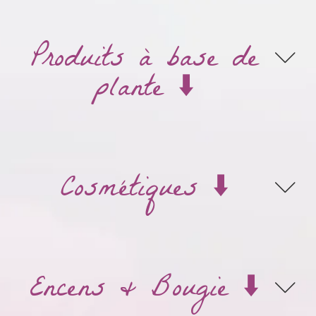
Produits à base de
plante ⬇️
Cosmétiques ⬇️
Encens & Bougie ⬇️