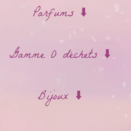
Parfums ⬇️
Gamme 0 déchets ⬇️
Bijoux ⬇️