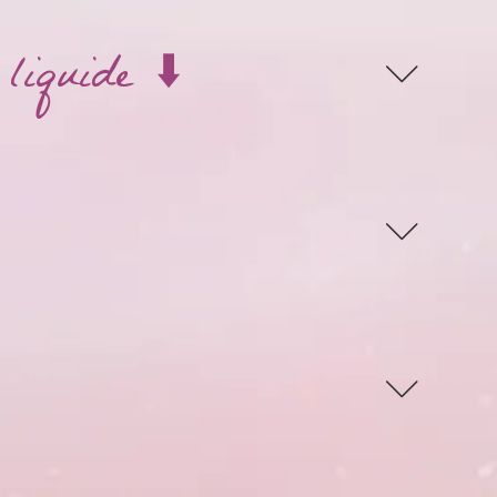
liquide ⬇️