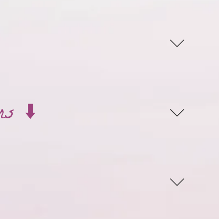
rs ⬇️