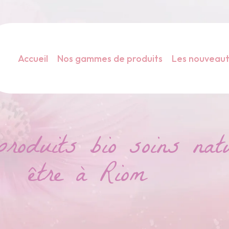
Accueil
Nos gammes de produits
Les nouveau
duits bio soins natu
être à Riom