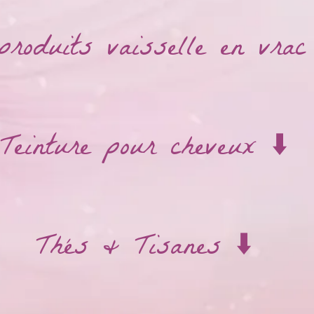
produits vaisselle en vrac 
Teinture pour cheveux ⬇️
Thés & Tisanes ⬇️