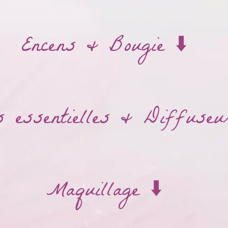
Encens & Bougie ⬇️
 essentielles & Diffuseu
Maquillage ⬇️