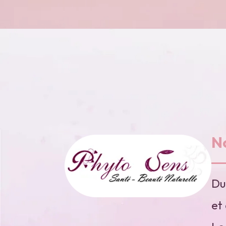
N
Du
et