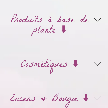
Produits à base de
plante ⬇️
Cosmétiques ⬇️
Encens & Bougie ⬇️