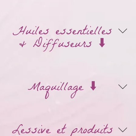
Huiles essentielles
& Diffuseurs ⬇️
Maquillage ⬇️
Lessive et produits