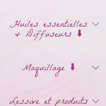
Huiles essentielles
& Diffuseurs ⬇️
Maquillage ⬇️
Lessive et produits