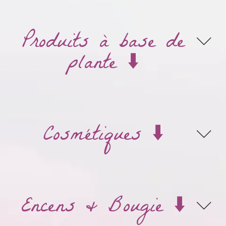
Produits à base de
plante ⬇️
Cosmétiques ⬇️
Encens & Bougie ⬇️