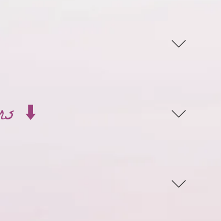
rs ⬇️