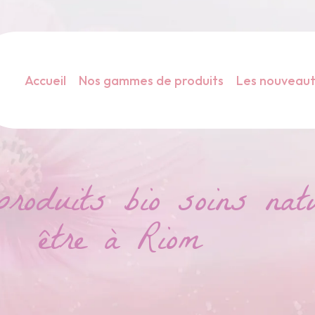
Accueil
Nos gammes de produits
Les nouveau
duits bio soins natu
être à Riom