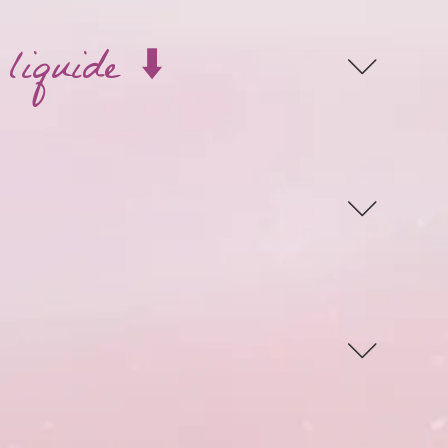
liquide ⬇️