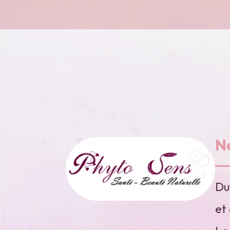
N
Du
et