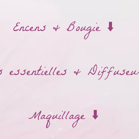
Encens & Bougie ⬇️
 essentielles & Diffuseu
Maquillage ⬇️