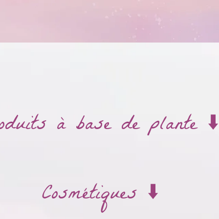
oduits à base de plante ⬇️
Cosmétiques ⬇️