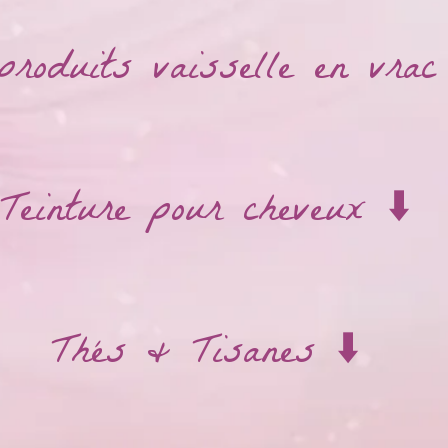
produits vaisselle en vrac 
Teinture pour cheveux ⬇️
Thés & Tisanes ⬇️