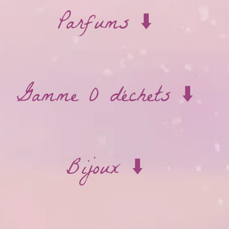
Parfums ⬇️
Gamme 0 déchets ⬇️
Bijoux ⬇️