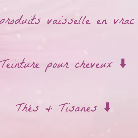
produits vaisselle en vrac 
Teinture pour cheveux ⬇️
Thés & Tisanes ⬇️