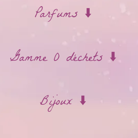
Parfums ⬇️
Gamme 0 déchets ⬇️
Bijoux ⬇️