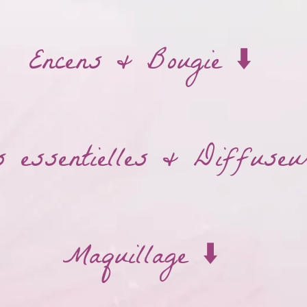
Encens & Bougie ⬇️
 essentielles & Diffuseu
Maquillage ⬇️