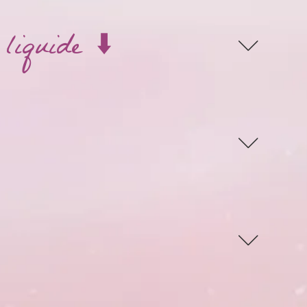
liquide ⬇️