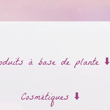
oduits à base de plante ⬇️
Cosmétiques ⬇️