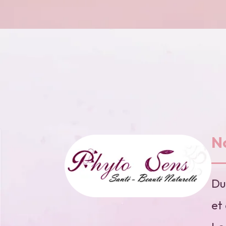
N
Du
et