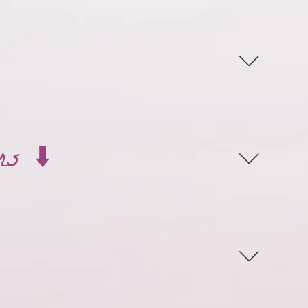
rs ⬇️