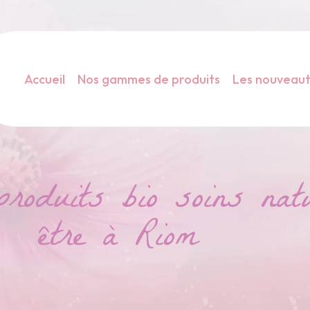
Accueil
Nos gammes de produits
Les nouveau
duits bio soins natu
être à Riom