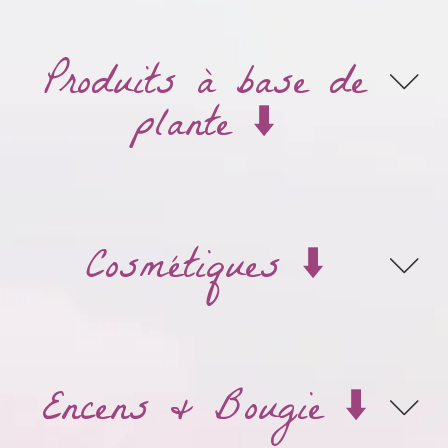
Produits à base de
plante ⬇️
Cosmétiques ⬇️
Encens & Bougie ⬇️