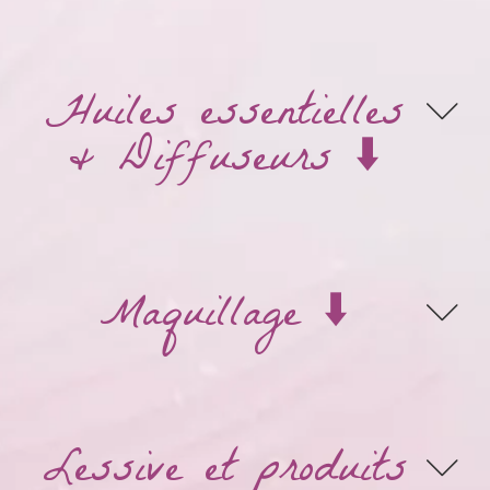
Huiles essentielles
& Diffuseurs ⬇️
Maquillage ⬇️
Lessive et produits