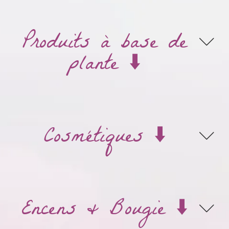
Produits à base de
plante ⬇️
Cosmétiques ⬇️
Encens & Bougie ⬇️