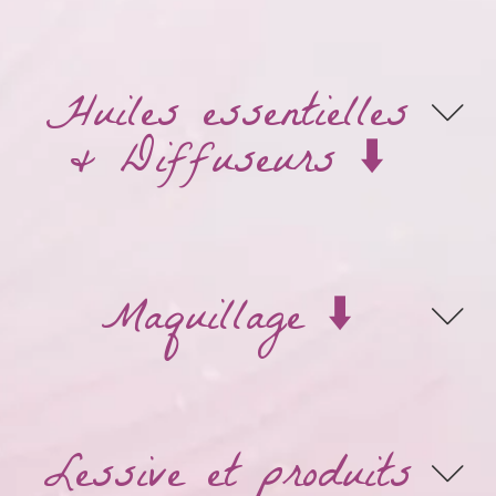
Huiles essentielles
& Diffuseurs ⬇️
Maquillage ⬇️
Lessive et produits