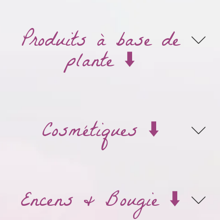
Produits à base de
plante ⬇️
Cosmétiques ⬇️
Encens & Bougie ⬇️