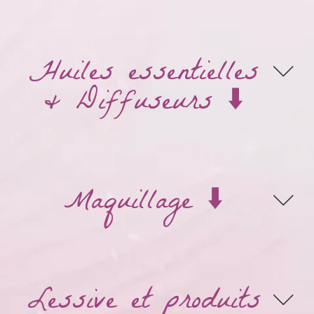
Huiles essentielles
& Diffuseurs ⬇️
Maquillage ⬇️
Lessive et produits