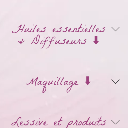
Huiles essentielles
& Diffuseurs ⬇️
Maquillage ⬇️
Lessive et produits