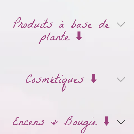
Produits à base de
plante ⬇️
Cosmétiques ⬇️
Encens & Bougie ⬇️