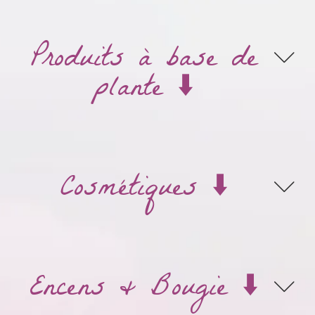
Produits à base de
plante ⬇️
Cosmétiques ⬇️
Encens & Bougie ⬇️