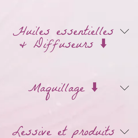
Huiles essentielles
& Diffuseurs ⬇️
Maquillage ⬇️
Lessive et produits