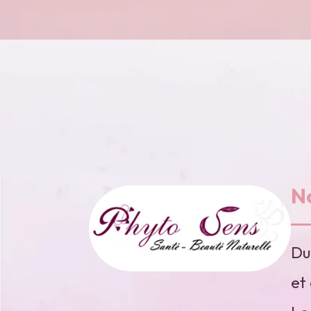
N
Du
et