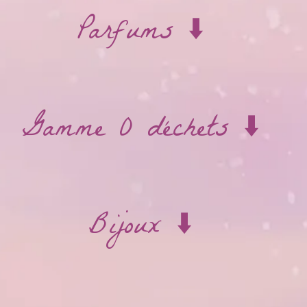
Parfums ⬇️
Gamme 0 déchets ⬇️
Bijoux ⬇️