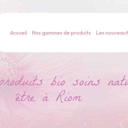
Accueil
Nos gammes de produits
Les nouveau
duits bio soins natu
être à Riom