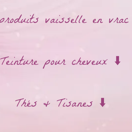
produits vaisselle en vrac 
Teinture pour cheveux ⬇️
Thés & Tisanes ⬇️