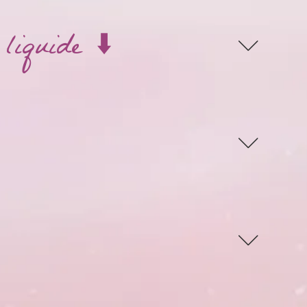
liquide ⬇️