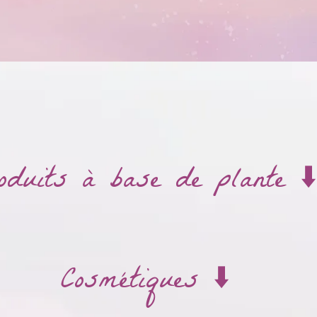
oduits à base de plante ⬇️
Cosmétiques ⬇️