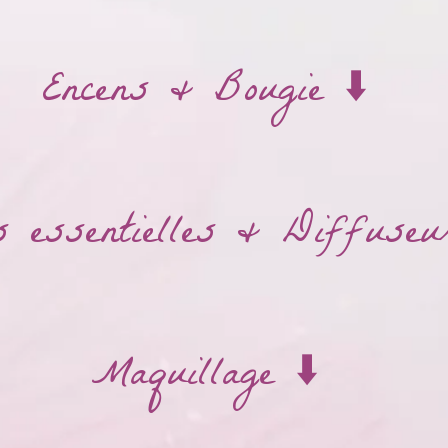
Encens & Bougie ⬇️
 essentielles & Diffuseu
Maquillage ⬇️