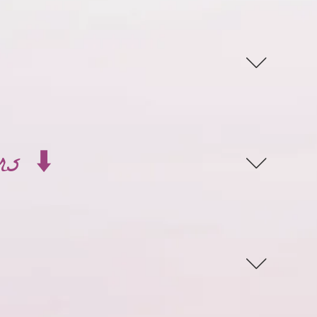
rs ⬇️