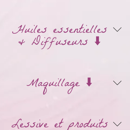
Huiles essentielles
& Diffuseurs ⬇️
Maquillage ⬇️
Lessive et produits