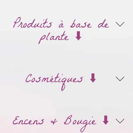
Produits à base de
plante ⬇️
Cosmétiques ⬇️
Encens & Bougie ⬇️