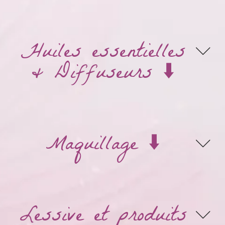
Huiles essentielles
& Diffuseurs ⬇️
Maquillage ⬇️
Lessive et produits