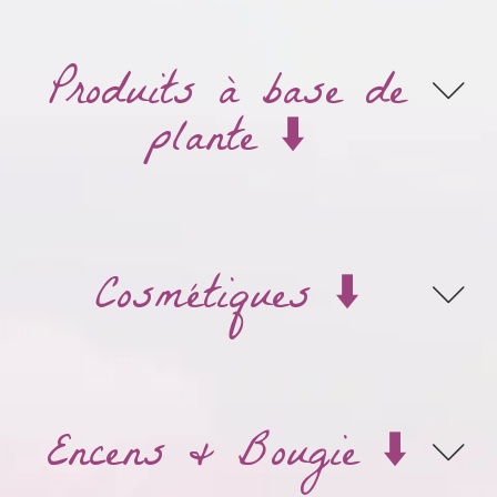
Produits à base de
plante ⬇️
Cosmétiques ⬇️
Encens & Bougie ⬇️