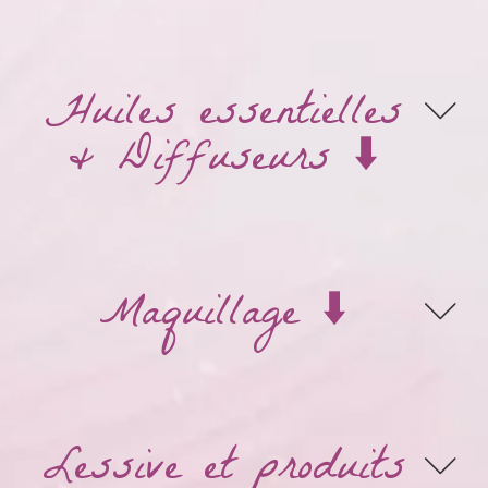
Huiles essentielles
& Diffuseurs ⬇️
Maquillage ⬇️
Lessive et produits