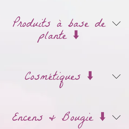
Produits à base de
plante ⬇️
Cosmétiques ⬇️
Encens & Bougie ⬇️