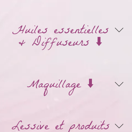
Huiles essentielles
& Diffuseurs ⬇️
Maquillage ⬇️
Lessive et produits