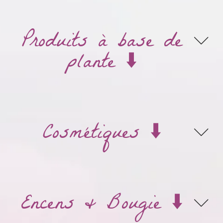
Produits à base de
plante ⬇️
Cosmétiques ⬇️
Encens & Bougie ⬇️