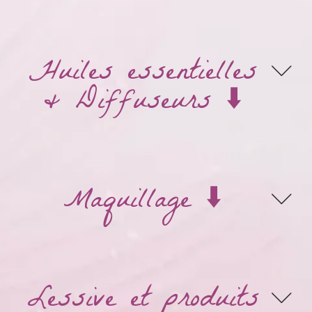
Huiles essentielles
& Diffuseurs ⬇️
Maquillage ⬇️
Lessive et produits