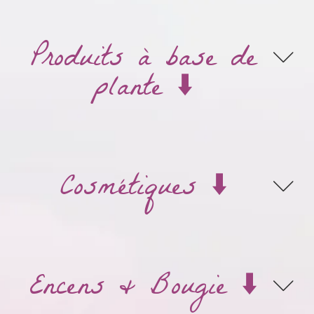
Produits à base de
plante ⬇️
Cosmétiques ⬇️
Encens & Bougie ⬇️