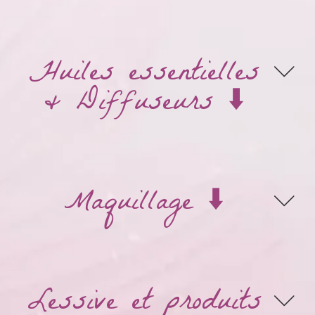
Huiles essentielles
& Diffuseurs ⬇️
Maquillage ⬇️
Lessive et produits