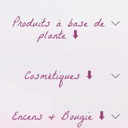
Produits à base de
plante ⬇️
Cosmétiques ⬇️
Encens & Bougie ⬇️