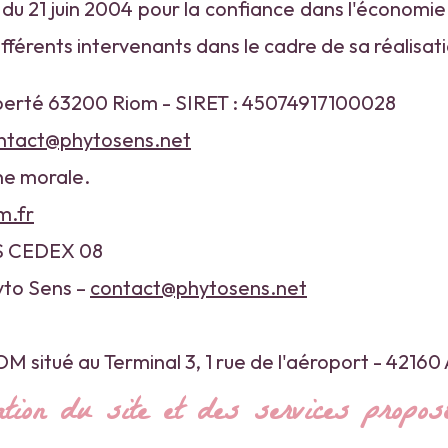
5 du 21 juin 2004 pour la confiance dans l'économie 
ifférents intervenants dans le cadre de sa réalisati
 liberté 63200 Riom - SIRET : 45074917100028
ntact@phytosens.net
ne morale.
m.fr
IS CEDEX 08
yto Sens –
contact@phytosens.net
OM situé au Terminal 3, 1 rue de l'aéroport - 421
sation du site et des services propos